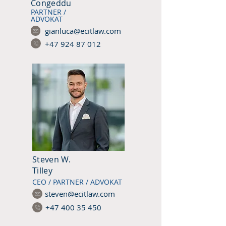
Congeddu
PARTNER /
ADVOKAT
gianluca@ecitlaw.com
+47 924 87 012
Steven W.
Tilley
CEO / PARTNER / ADVOKAT
steven@ecitlaw.com
+47 400 35 450