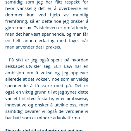
samtidig som jeg har fått respekt for 
hvor vanskelig det er å overbevise en 
dommer kun ved hjelp av muntlig 
fremføring, så er dette noe jeg ønsker å 
gjøre mer av. Tvisteloven er omfattende, 
men det har vært spennende, og man får 
en helt annen erfaring med faget når 
man anvender det i praksis. 
- På sikt er jeg også spent på hvordan 
selskapet utvikler seg. ECIT Law har en 
ambisjon om å vokse og jeg opplever 
allerede at det vokser, noe som er veldig 
spennende å få være med på. Det er 
også en viktig grunn til at jeg synes dette 
var et fint sted å starte; vi er ambisiøse, 
innovative og ønsker å utvikle oss, men 
samtidig bevarer vi også de verdiene vi 
har hatt som et mindre advokatfirma.
Sigurds råd til studenter på vei inn 