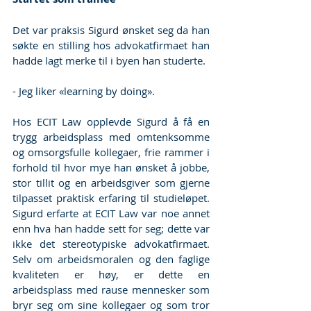
Det var praksis Sigurd ønsket seg da han 
søkte en stilling hos advokatfirmaet han 
hadde lagt merke til i byen han studerte. 
- Jeg liker «learning by doing».
Hos ECIT Law opplevde Sigurd å få en 
trygg arbeidsplass med omtenksomme 
og omsorgsfulle kollegaer, frie rammer i 
forhold til hvor mye han ønsket å jobbe, 
stor tillit og en arbeidsgiver som gjerne 
tilpasset praktisk erfaring til studieløpet. 
Sigurd erfarte at ECIT Law var noe annet 
enn hva han hadde sett for seg; dette var 
ikke det stereotypiske advokatfirmaet. 
Selv om arbeidsmoralen og den faglige 
kvaliteten er høy, er dette en 
arbeidsplass med rause mennesker som 
bryr seg om sine kollegaer og som tror 