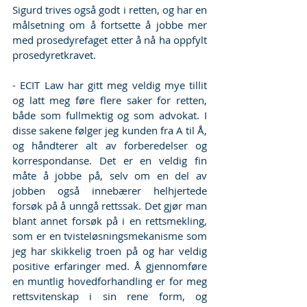
Sigurd trives også godt i retten, og har en 
målsetning om å fortsette å jobbe mer 
med prosedyrefaget etter å nå ha oppfylt 
prosedyretkravet. 
- ECIT Law har gitt meg veldig mye tillit 
og latt meg føre flere saker for retten, 
både som fullmektig og som advokat. I 
disse sakene følger jeg kunden fra A til Å, 
og håndterer alt av forberedelser og 
korrespondanse. Det er en veldig fin 
måte å jobbe på, selv om en del av 
jobben også innebærer helhjertede 
forsøk på å unngå rettssak. Det gjør man 
blant annet forsøk på i en rettsmekling, 
som er en tvisteløsningsmekanisme som 
jeg har skikkelig troen på og har veldig 
positive erfaringer med. Å gjennomføre 
en muntlig hovedforhandling er for meg 
rettsvitenskap i sin rene form, og 