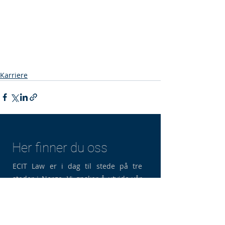
Karriere
Her finner du oss
ECIT Law er i dag til stede på tre
steder i Norge. Vi ønsker å utvide vår
tilstedeværelse til flere norske byer og
andre nordiske land. Hvis du er
interessert i å utforske et partnerskap,